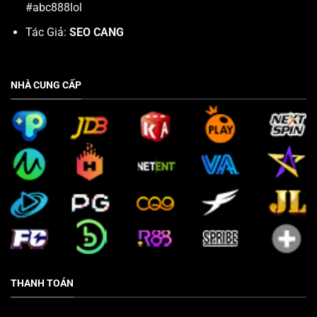
#abc888lol
Tác Giả:
SEO CANG
NHÀ CUNG CẤP
THANH TOÁN