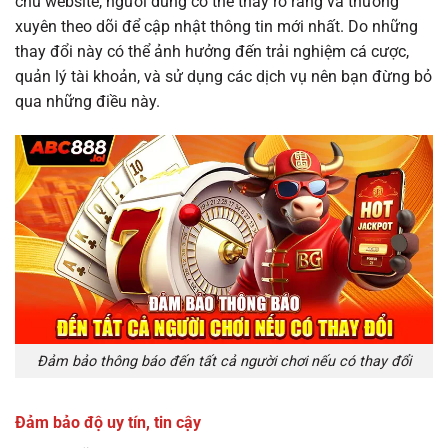
chủ website, người dùng có thể thấy rõ ràng và thường
xuyên theo dõi để cập nhật thông tin mới nhất. Do những
thay đổi này có thể ảnh hưởng đến trải nghiệm cá cược,
quản lý tài khoản, và sử dụng các dịch vụ nên bạn đừng bỏ
qua những điều này.
Đảm bảo thông báo đến tất cả người chơi nếu có thay đổi
Đảm bảo độ uy tín, tin cậy