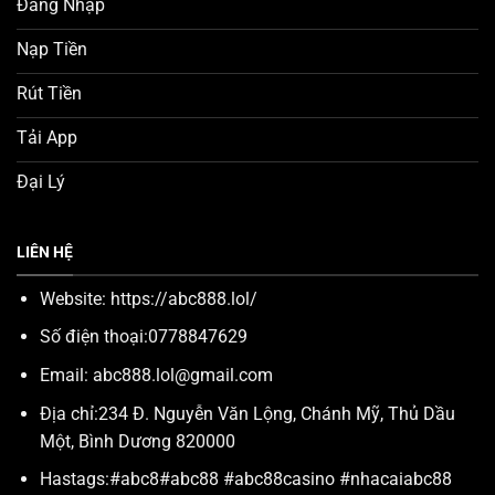
Đăng Nhập
Nạp Tiền
Rút Tiền
Tải App
Đại Lý
LIÊN HỆ
Website:
https://abc888.lol/
Số điện thoại:
0778847629
Email:
abc888.lol@gmail.com
Địa chỉ:
234 Đ. Nguyễn Văn Lộng, Chánh Mỹ, Thủ Dầu
Một, Bình Dương 820000
Hastags:
#abc8
#abc88 #abc88casino #nhacaiabc88