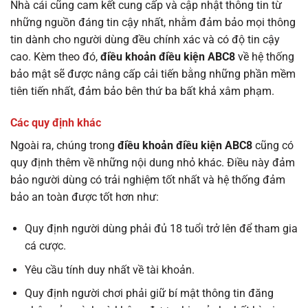
Nhà cái cũng cam kết cung cấp và cập nhật thông tin từ
những nguồn đáng tin cậy nhất, nhằm đảm bảo mọi thông
tin dành cho người dùng đều chính xác và có độ tin cậy
cao. Kèm theo đó,
điều khoản điều kiện ABC8
về hệ thống
bảo mật sẽ được nâng cấp cải tiến bằng những phần mềm
tiên tiến nhất, đảm bảo bên thứ ba bất khả xâm phạm.
Các quy định khác
Ngoài ra, chúng trong
điều khoản điều kiện ABC8
cũng có
quy định thêm về những nội dung nhỏ khác. Điều này đảm
bảo người dùng có trải nghiệm tốt nhất và hệ thống đảm
bảo an toàn được tốt hơn như:
Quy định người dùng phải đủ 18 tuổi trở lên để tham gia
cá cược.
Yêu cầu tính duy nhất về tài khoản.
Quy định người chơi phải giữ bí mật thông tin đăng