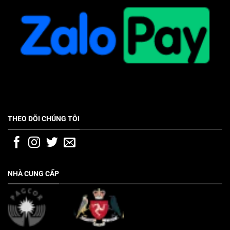
THEO DÕI CHÚNG TÔI
NHÀ CUNG CẤP