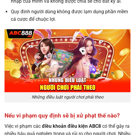
nhập của mình và không được chia sẻ cho bất kỳ ai.
Quy định người dùng không được lạm dụng phần mềm
cá cược để chuộc lợi.
Những điều luật người chơi phải theo
Nếu vi phạm quy định sẽ bị xử phạt thế nào?
Việc vi phạm các
điều khoản điều kiện ABC8
có thể gây ra
nhiều hậu quả nghiêm trọng và rủi ro cho người chơi. Nhiều