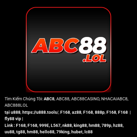
Tìm Kiếm Chúng Tôi:
ABC8
, ABC88, ABC88CASINO, NHACAIABC8,
ABC888LOL
tại u888
,
https://u888.tools/
,
F168
,
az88
,
F168
,
888p
,
F168
,
F168
|
fly88 vip
|
Link :
F168
,
F168
,
999E
,
L567
,
nk88
,
king88
,
hm88
,
789p
,
hz88
,
uu88
,
tg88
,
hm88
,
hello88
,
79king
,
hubet
,
lc88