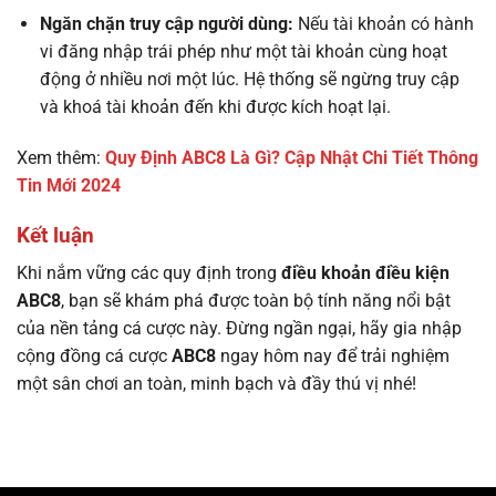
Ngăn chặn truy cập người dùng:
Nếu tài khoản có hành
vi đăng nhập trái phép như một tài khoản cùng hoạt
động ở nhiều nơi một lúc. Hệ thống sẽ ngừng truy cập
và khoá tài khoản đến khi được kích hoạt lại.
Xem thêm:
Quy Định ABC8 Là Gì? Cập Nhật Chi Tiết Thông
Tin Mới 2024
Kết luận
Khi nắm vững các quy định trong
điều khoản điều kiện
ABC8
, bạn sẽ khám phá được toàn bộ tính năng nổi bật
của nền tảng cá cược này. Đừng ngần ngại, hãy gia nhập
cộng đồng cá cược
ABC8
ngay hôm nay để trải nghiệm
một sân chơi an toàn, minh bạch và đầy thú vị nhé!